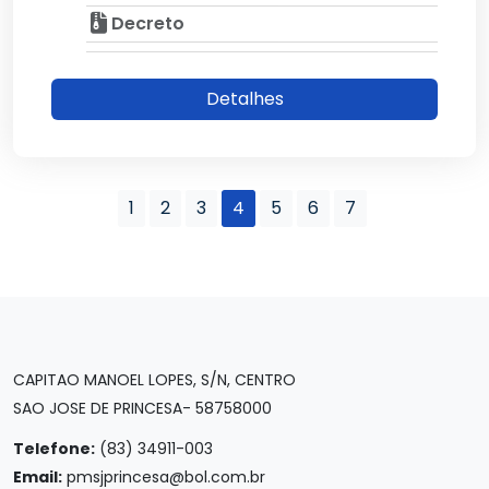
Decreto
Detalhes
1
2
3
4
5
6
7
CAPITAO MANOEL LOPES, S/N, CENTRO
SAO JOSE DE PRINCESA- 58758000
Telefone:
(83) 34911-003
Email:
pmsjprincesa@bol.com.br