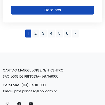
Detalhes
1
2
3
4
5
6
7
CAPITAO MANOEL LOPES, S/N, CENTRO
SAO JOSE DE PRINCESA- 58758000
Telefone:
(83) 34911-003
Email:
pmsjprincesa@bol.com.br