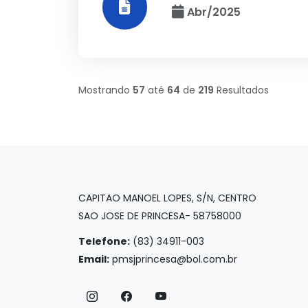
Abr/2025
Mostrando
57
até
64
de
219
Resultados
CAPITAO MANOEL LOPES, S/N, CENTRO
SAO JOSE DE PRINCESA- 58758000
Telefone:
(83) 34911-003
Email:
pmsjprincesa@bol.com.br