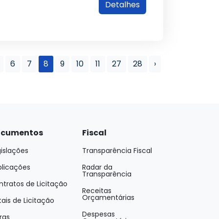
Detalhes
6
7
8
9
10
11
27
28
›
cumentos
Fiscal
islações
Transparência Fiscal
blicações
Radar da
Transparência
tratos de Licitação
Receitas
Orçamentárias
tais de Licitação
Despesas
ras