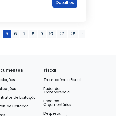
Detalhes
5
6
7
8
9
10
27
28
›
cumentos
Fiscal
islações
Transparência Fiscal
blicações
Radar da
Transparência
tratos de Licitação
Receitas
Orçamentárias
tais de Licitação
Despesas
ras