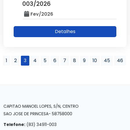
003/2026
Fev/2026
Detalhes
1
2
3
4
5
6
7
8
9
10
45
46
CAPITAO MANOEL LOPES, S/N, CENTRO
SAO JOSE DE PRINCESA- 58758000
Telefone:
(83) 34911-003