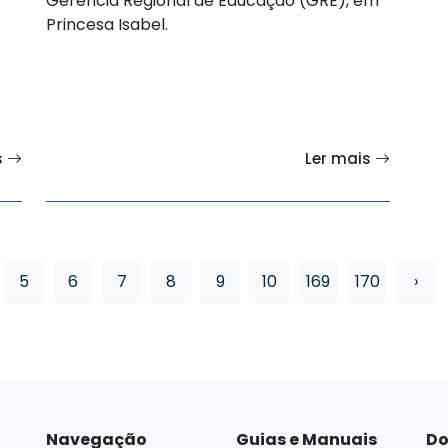
Gerência Regional de Educação (GRE), em
Princesa Isabel.
s
Ler mais
5
6
7
8
9
10
169
170
›
Navegação
Guias e Manuais
Do