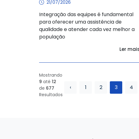
21/07/2026
Integração das equipes é fundamental
para oferecer uma assistência de
qualidade e atender cada vez melhor a
população
Ler mai
Mostrando
9
até
12
‹
1
2
3
4
de
677
Resultados