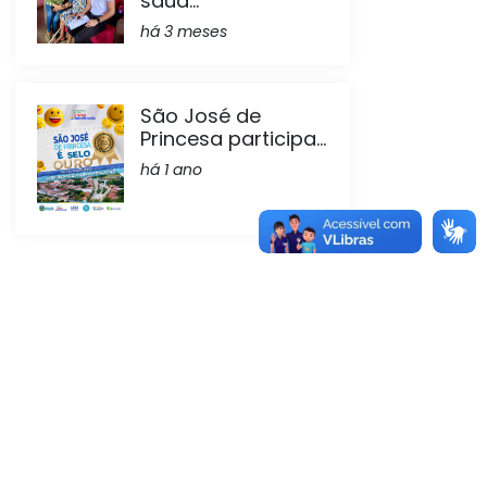
saúd...
há 3 meses
São José de
Princesa participa...
há 1 ano