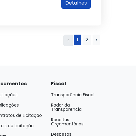
Detalhes
1
2
›
‹
cumentos
Fiscal
islações
Transparência Fiscal
blicações
Radar da
Transparência
tratos de Licitação
Receitas
Orçamentárias
tais de Licitação
Despesas