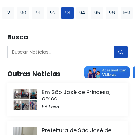
2
90
91
92
93
94
95
96
169
Busca
Outras Notícias
Em São José de Princesa,
cerca...
há 1 ano
Prefeitura de São José de