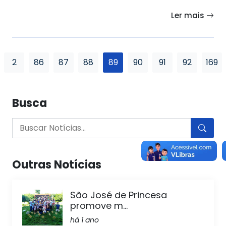
Ler mais
2
86
87
88
89
90
91
92
169
Busca
Outras Notícias
São José de Princesa
promove m...
há 1 ano