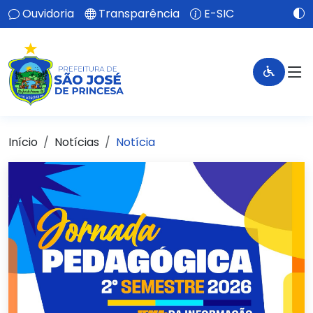
Ouvidoria
Transparência
E-SIC
Início
Notícias
Notícia