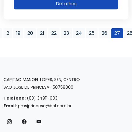
Detalhes
2
19
20
21
22
23
24
25
26
27
2
CAPITAO MANOEL LOPES, S/N, CENTRO
SAO JOSE DE PRINCESA- 58758000
Telefone:
(83) 34911-003
Email:
pmsjprincesa@bol.com.br