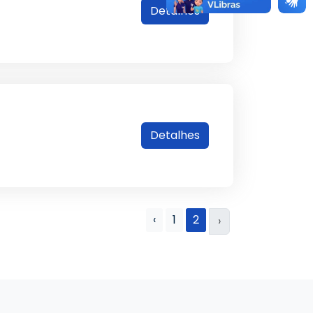
Detalhes
Detalhes
‹
1
2
›