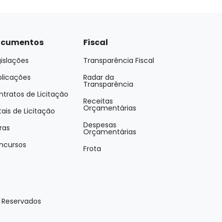
cumentos
Fiscal
islações
Transparência Fiscal
blicações
Radar da
Transparência
tratos de Licitação
Receitas
Orçamentárias
tais de Licitação
Despesas
ras
Orçamentárias
ncursos
Frota
s Reservados