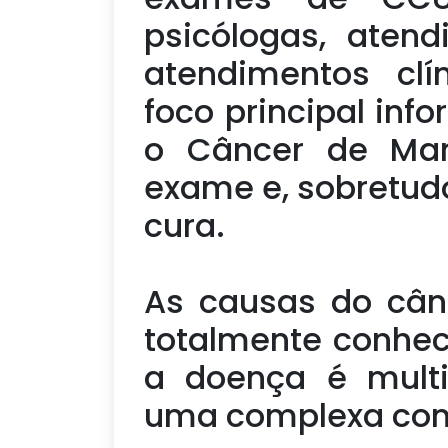
psicólogas, atend
atendimentos clí
foco principal inf
o Câncer de Mam
exame e, sobretudo
cura.
As causas do câ
totalmente conhe
a doença é multi
uma complexa com