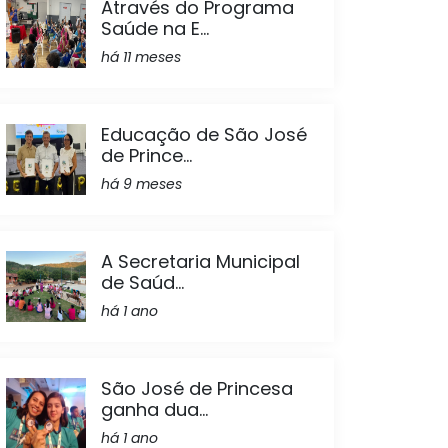
Através do Programa
Saúde na E...
há 11 meses
Educação de São José
de Prince...
há 9 meses
A Secretaria Municipal
de Saúd...
há 1 ano
São José de Princesa
ganha dua...
há 1 ano