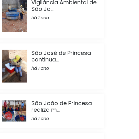
Vigilância Ambiental de
São Jo...
há 1 ano
São José de Princesa
continua...
há 1 ano
São João de Princesa
realiza m...
há 1 ano