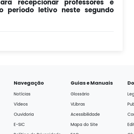
ara recepcionar professores e
o período letivo neste segundo
Navegação
Guias e Manuais
Do
Notícias
Glossário
Leg
Vídeos
VLibras
Pu
Ouvidoria
Acessibilidade
Con
E-SIC
Mapa do Site
Edi