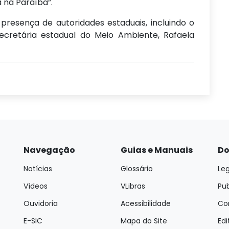
 na Paraíba”.
resença de autoridades estaduais, incluindo o
ecretária estadual do Meio Ambiente, Rafaela
Navegação
Guias e Manuais
Do
Notícias
Glossário
Leg
Vídeos
VLibras
Pu
Ouvidoria
Acessibilidade
Con
E-SIC
Mapa do Site
Edi