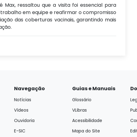
 Max, ressaltou que a visita foi essencial para
r o trabalho em equipe e reafirmar o compromisso
ação das coberturas vacinais, garantindo mais
ação.
Navegação
Guias e Manuais
Do
Notícias
Glossário
Leg
Vídeos
VLibras
Pu
Ouvidoria
Acessibilidade
Con
E-SIC
Mapa do Site
Edi