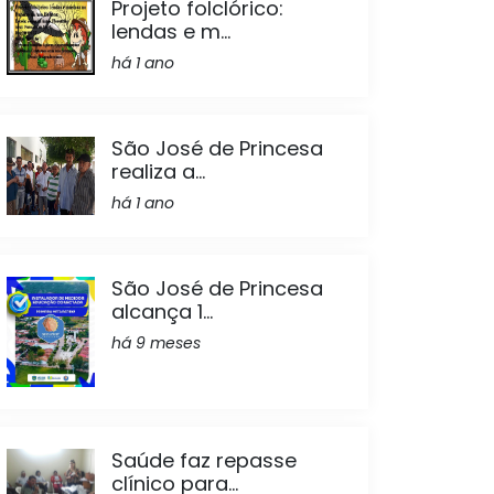
Projeto folclórico:
lendas e m...
há 1 ano
São José de Princesa
realiza a...
há 1 ano
São José de Princesa
alcança 1...
há 9 meses
Saúde faz repasse
clínico para...