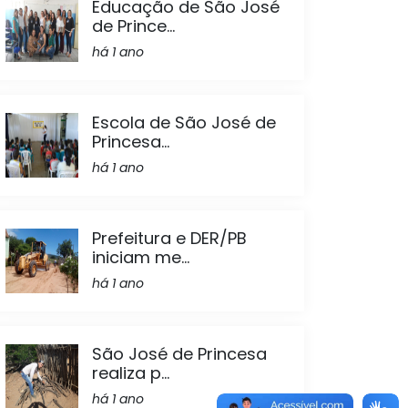
Educação de São José
de Prince...
há 1 ano
Escola de São José de
Princesa...
há 1 ano
Prefeitura e DER/PB
iniciam me...
há 1 ano
São José de Princesa
realiza p...
há 1 ano