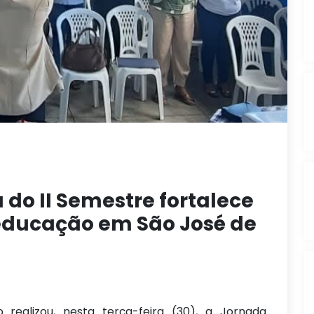
do II Semestre fortalece
educação em São José de
 realizou, nesta terça-feira (30), a Jornada