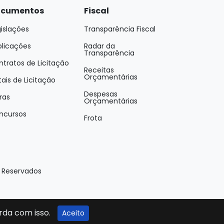
cumentos
Fiscal
islações
Transparência Fiscal
blicações
Radar da
Transparência
tratos de Licitação
Receitas
Orçamentárias
tais de Licitação
Despesas
ras
Orçamentárias
ncursos
Frota
s Reservados
rda com isso.
Aceito