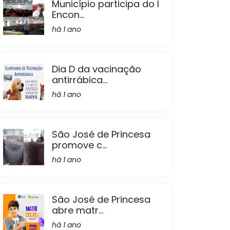
Município participa do I
Encon...
há 1 ano
Dia D da vacinação
antirrábica...
há 1 ano
São José de Princesa
promove c...
há 1 ano
São José de Princesa
abre matr...
há 1 ano