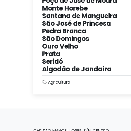
Poço de José de Moura
Monte Horebe
Santana de Mangueira
São José de Princesa
Pedra Branca
São Domingos
Ouro Velho
Prata
Seridó
Algodão de Jandaíra
Agricultura
CAPITAO MANOEL LOPES, S/N, CENTRO