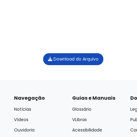
Download do Arquivo
Navegação
Guias e Manuais
Do
Notícias
Glossário
Leg
Vídeos
VLibras
Pu
Ouvidoria
Acessibilidade
Con