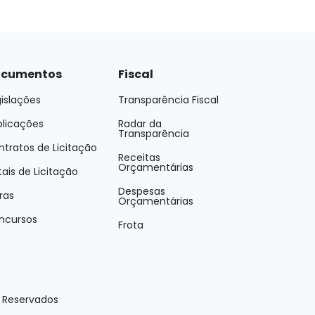
cumentos
Fiscal
islações
Transparência Fiscal
blicações
Radar da
Transparência
tratos de Licitação
Receitas
Orçamentárias
tais de Licitação
Despesas
ras
Orçamentárias
ncursos
Frota
s Reservados