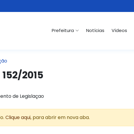
Prefeitura
Notícias
Vídeos
ção
 152/2015
ento de Legislaçao
do.
Clique aqui
, para abrir em nova aba.